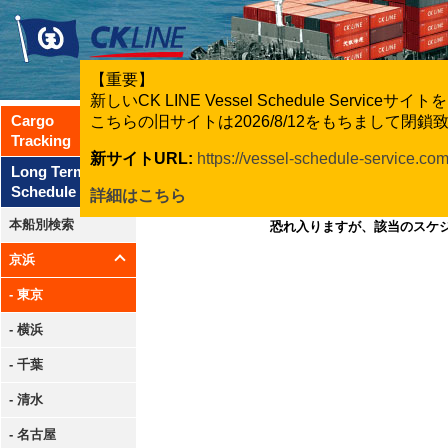
【重要】
新しいCK LINE Vessel Schedule Servic
Cargo
こちらの旧サイトは2026/8/12をもちまして閉
Tracking
新サイトURL:
https://vessel-schedule-service.co
Long Term
Schedule
詳細はこちら
本船別検索
恐れ入りますが、該当のスケ
京浜
- 東京
- 横浜
- 千葉
- 清水
- 名古屋