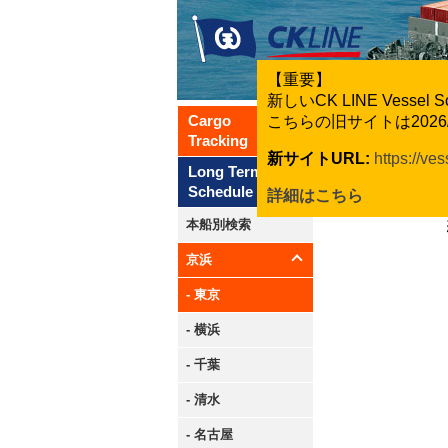
【重要】
新しいCK LINE Vesse
Cargo
こちらの旧サイトは202
Tracking
新サイトURL:
https://ve
Long Term
Schedule
詳細はこちら
本船別検索
京浜
- 東京
- 横浜
- 千葉
- 清水
- 名古屋