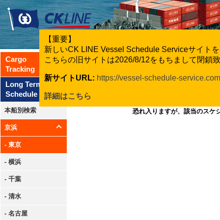
【重要】
新しいCK LINE Vessel Schedule Servic
Cargo
こちらの旧サイトは2026/8/12をもちまして閉
Tracking
新サイトURL:
https://vessel-schedule-service.co
Long Term
Schedule
詳細はこちら
本船別検索
恐れ入りますが、該当のスケ
京浜
- 東京
- 横浜
- 千葉
- 清水
- 名古屋