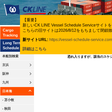
【重要】
新しいCK LINE Vessel Schedule Servic
Cargo
こちらの旧サイトは2026/8/12をもちまして閉
Tracking
新サイトURL:
https://vessel-schedule-service.co
Long Term
Schedule
詳細はこちら
本船別検索
恐れ入りますが、該当のスケ
京浜
阪神
九州
日本海
- 苫小牧
- 秋田