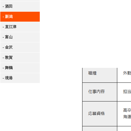
- 酒田
- 新潟
- 直江津
- 富山
- 金沢
- 敦賀
- 舞鶴
- 境港