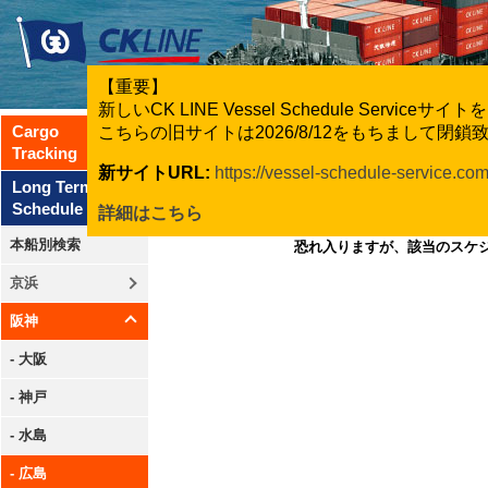
【重要】
新しいCK LINE Vessel Schedule Servic
Cargo
こちらの旧サイトは2026/8/12をもちまして閉
Tracking
新サイトURL:
https://vessel-schedule-service.co
Long Term
Schedule
詳細はこちら
本船別検索
恐れ入りますが、該当のスケ
京浜
阪神
- 大阪
- 神戸
- 水島
- 広島