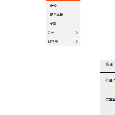
- 高松
- 伊予三島
- 宇部
九州
日本海