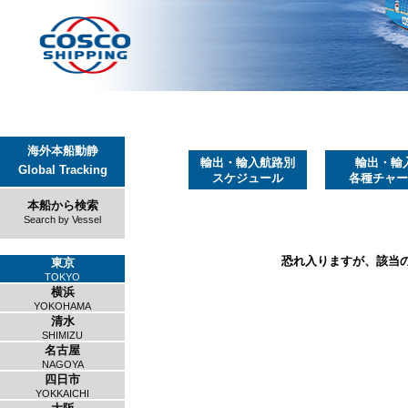
海外本船動静
輸出・輸入航路別
輸出・輸
Global Tracking
スケジュール
各種チャー
本船から検索
Search by Vessel
恐れ入りますが、該当
東京
TOKYO
横浜
YOKOHAMA
清水
SHIMIZU
名古屋
NAGOYA
四日市
YOKKAICHI