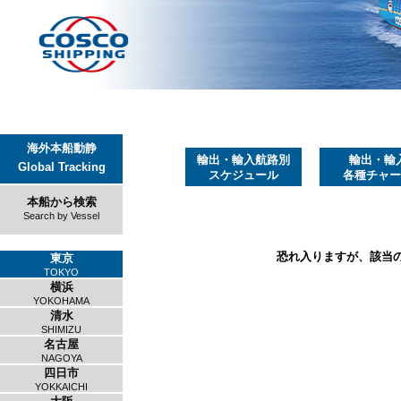
海外本船動静
輸出・輸入航路別
輸出・輸
Global Tracking
スケジュール
各種チャー
本船から検索
Search by Vessel
恐れ入りますが、該当
東京
TOKYO
横浜
YOKOHAMA
清水
SHIMIZU
名古屋
NAGOYA
四日市
YOKKAICHI