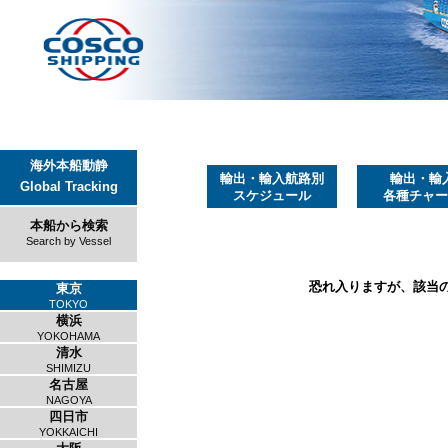
海外本船動静
輸出・輸入航路別
輸出・輸
Global Tracking
スケジュール
各種チャー
本船から検索
Search by Vessel
恐れ入りますが、該当
東京
TOKYO
横浜
YOKOHAMA
清水
SHIMIZU
名古屋
NAGOYA
四日市
YOKKAICHI