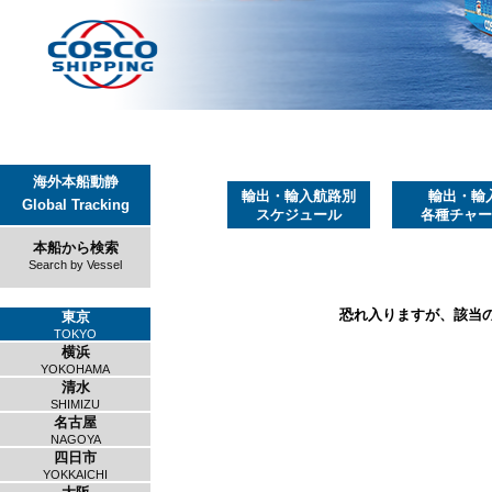
海外本船動静
輸出・輸入航路別
輸出・輸
Global Tracking
スケジュール
各種チャー
本船から検索
Search by Vessel
恐れ入りますが、該当
東京
TOKYO
横浜
YOKOHAMA
清水
SHIMIZU
名古屋
NAGOYA
四日市
YOKKAICHI