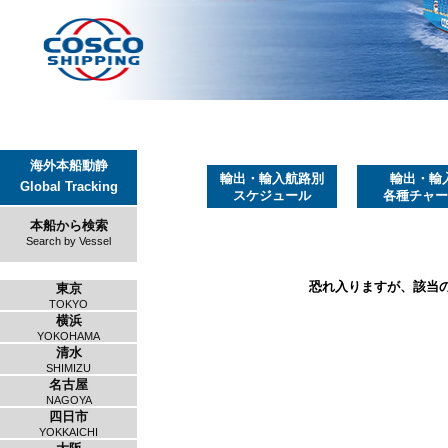
海外本船動静
輸出・輸入航路別
輸出・輸
Global Tracking
スケジュール
各種チャー
本船から検索
Search by Vessel
恐れ入りますが、該当
東京
TOKYO
横浜
YOKOHAMA
清水
SHIMIZU
名古屋
NAGOYA
四日市
YOKKAICHI