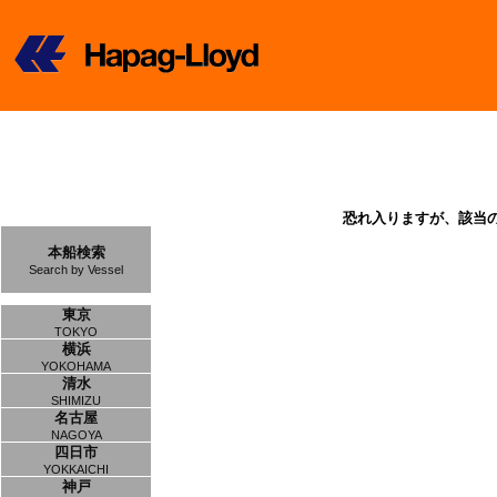
恐れ入りますが、該当
本船検索
Search by Vessel
東京
TOKYO
横浜
YOKOHAMA
清水
SHIMIZU
名古屋
NAGOYA
四日市
YOKKAICHI
神戸