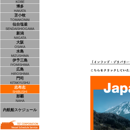
KOBE
博多
HAKATA
苫小牧
TOMAKOMAI
仙台塩釜
SENDAISHIOGAMA
新潟
NIIGATA
大阪
OSAKA
水島
MIZUSHIMA
伊予三島
IYOMISHIMA
広島
HIROSHIMA
門司
KITAKYUSHU
志布志
SHIBUSHI
那覇
NAHA
内航船スケジュール