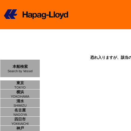
恐れ入りますが、該当
本船検索
Search by Vessel
東京
TOKYO
横浜
YOKOHAMA
清水
SHIMIZU
名古屋
NAGOYA
四日市
YOKKAICHI
神戸