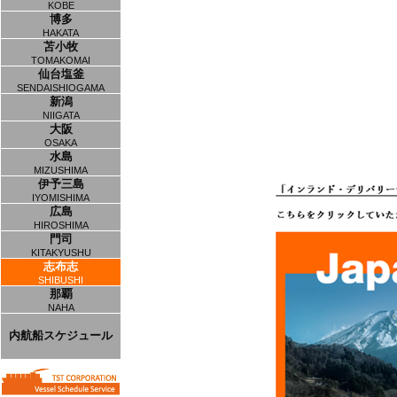
KOBE
博多
HAKATA
苫小牧
TOMAKOMAI
仙台塩釜
SENDAISHIOGAMA
新潟
NIIGATA
大阪
OSAKA
水島
MIZUSHIMA
伊予三島
IYOMISHIMA
広島
HIROSHIMA
門司
KITAKYUSHU
志布志
SHIBUSHI
那覇
NAHA
内航船スケジュール