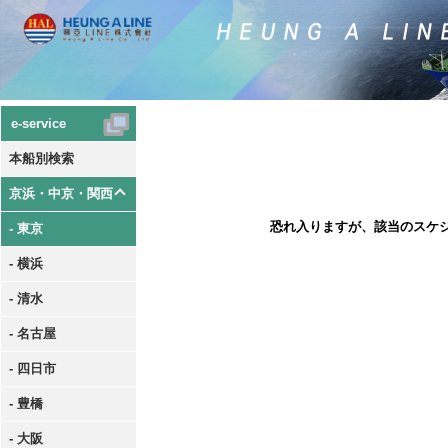
e-service
本船別検索
京浜・中京・関西
恐れ入りますが、該当のスケ
- 東京
- 横浜
- 清水
- 名古屋
- 四日市
- 豊橋
- 大阪