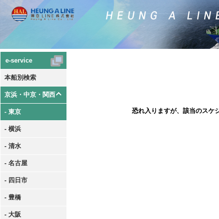
e-service
本船別検索
京浜・中京・関西
恐れ入りますが、該当のスケ
- 東京
- 横浜
- 清水
- 名古屋
- 四日市
- 豊橋
- 大阪