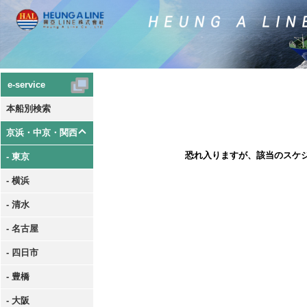
e-service
本船別検索
京浜・中京・関西
恐れ入りますが、該当のスケ
- 東京
- 横浜
- 清水
- 名古屋
- 四日市
- 豊橋
- 大阪