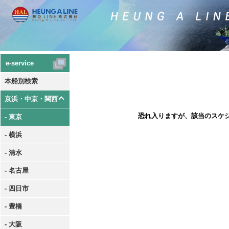
e-service
本船別検索
京浜・中京・関西
恐れ入りますが、該当のスケ
- 東京
- 横浜
- 清水
- 名古屋
- 四日市
- 豊橋
- 大阪