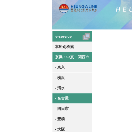
e-service
本船別検索
京浜・中京・関西
- 東京
- 横浜
- 清水
- 名古屋
- 四日市
- 豊橋
- 大阪