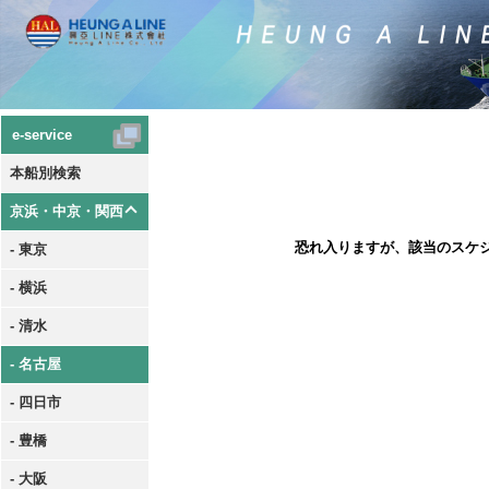
e-service
本船別検索
京浜・中京・関西
恐れ入りますが、該当のスケ
- 東京
- 横浜
- 清水
- 名古屋
- 四日市
- 豊橋
- 大阪