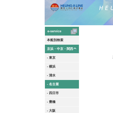
e-service
本船別検索
京浜・中京・関西
- 東京
- 横浜
- 清水
- 名古屋
- 四日市
- 豊橋
- 大阪