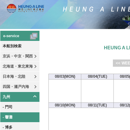
e-service
本船別検索
HEUNG A LI
京浜・中京・関西
<< WEE
北海道・東北東海
日本海・北陸
08/03(MON)
08/04(TUE)
08/05
四国・瀬戸内海
九州
08/10(MON)
08/11(TUE)
08/12
- 門司
- 響灘
- 博多