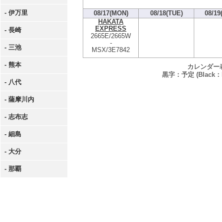
- 伊万里
08/17(MON)
08/18(TUE)
08/19
HAKATA
EXPRESS
- 長崎
2665E/2665W
-
- 三池
MSX/3E7842
- 熊本
カレンダー
黒字：予定 (Black：P
- 八代
- 薩摩川内
- 志布志
- 細島
- 大分
- 那覇