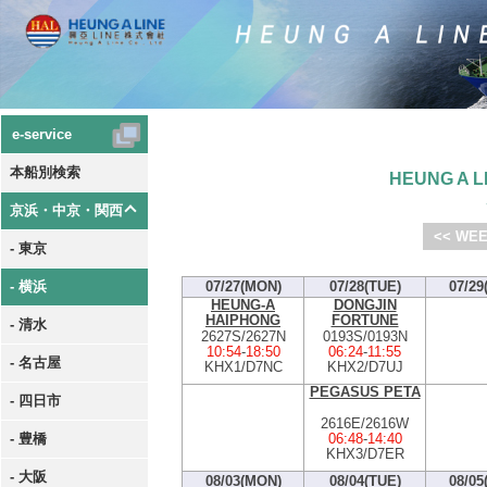
e-service
本船別検索
HEUNG A LI
京浜・中京・関西
<< WEE
- 東京
- 横浜
07/27(MON)
07/28(TUE)
07/29
HEUNG-A
DONGJIN
HAIPHONG
FORTUNE
- 清水
2627S/2627N
0193S/0193N
10:54
-
18:50
06:24
-
11:55
- 名古屋
KHX1/D7NC
KHX2/D7UJ
PEGASUS PETA
- 四日市
2616E/2616W
06:48
-
14:40
- 豊橋
KHX3/D7ER
- 大阪
08/03(MON)
08/04(TUE)
08/05