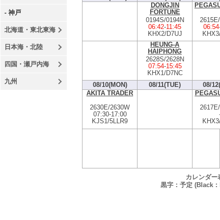
DONGJIN
PEGASU
FORTUNE
- 神戸
0194S/0194N
2615E
06:42
-
11:45
06:54
北海道・東北東海
KHX2/D7UJ
KHX3
HEUNG-A
日本海・北陸
HAIPHONG
2628S/2628N
四国・瀬戸内海
07:54
-
15:45
KHX1/D7NC
九州
08/10(MON)
08/11(TUE)
08/12
AKITA TRADER
PEGASU
2630E/2630W
2617E
07:30
-
17:00
KJS1/5LLR9
KHX3
カレンダー
黒字：予定 (Black：P