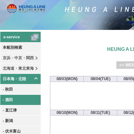
e-service
本船別検索
HEUNG A LI
京浜・中京・関西
<< WEE
北海道・東北東海
日本海・北陸
08/03(MON)
08/04(TUE)
08/05
- 秋田
- 酒田
- 直江津
08/10(MON)
08/11(TUE)
08/12
- 新潟
- 伏木富山