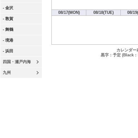
- 金沢
08/17(MON)
08/18(TUE)
08/19
- 敦賀
- 舞鶴
- 境港
カレンダー
- 浜田
黒字：予定 (Black：P
四国・瀬戸内海
九州