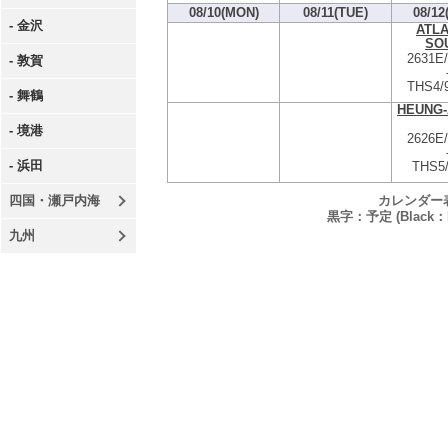
08/10(MON)
08/11(TUE)
08/12
- 金沢
ATLA
SO
2631E
- 敦賀
THS4/
- 舞鶴
HEUNG-
- 境港
2626E
- 浜田
THS5
カレンダー
四国・瀬戸内海
黒字：予定 (Black：P
九州