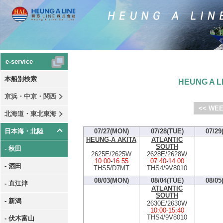
e-service
本船別検索
HEUNG A LI
京浜・中京・関西
<< WEE
北海道・東北東海
日本海・北陸
07/27(MON)
07/28(TUE)
07/29
HEUNG-A AKITA
ATLANTIC
SOUTH
- 秋田
2625E/2625W
2628E/2628W
10:00
-
16:55
07:40
-
14:00
- 酒田
THS5/D7MT
THS4/9V8010
08/03(MON)
08/04(TUE)
08/05
- 直江津
ATLANTIC
SOUTH
- 新潟
2630E/2630W
10:00
-
15:40
THS4/9V8010
- 伏木富山