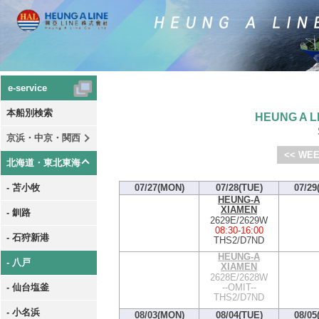
e-service
本船別検索
HEUNG A LI
京浜・中京・関西
<< WEE
北海道・東北東海
- 苫小牧
07/27(MON)
07/28(TUE)
07/29
HEUNG-A
XIAMEN
- 釧路
2629E/2629W
08:30
-
16:00
- 石狩新港
THS2/D7ND
HEUNG-A
- 八戸
XIAMEN
2628E/2628W
--OMIT--
- 仙台塩釜
THS2/D7ND
- 小名浜
08/03(MON)
08/04(TUE)
08/05