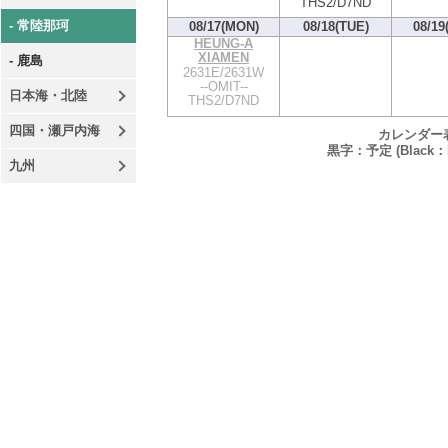
THS2/D7ND
- 常陸那珂
08/17(MON)
08/18(TUE)
08/19
HEUNG-A
XIAMEN
- 鹿島
2631E/2631W
--OMIT--
日本海・北陸
THS2/D7ND
四国・瀬戸内海
カレンダー
黒字：予定 (Black：P
九州