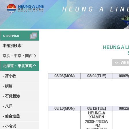
e-service
本船別検索
HEUNG A LI
京浜・中京・関西
<< WEE
北海道・東北東海
- 苫小牧
08/03(MON)
08/04(TUE)
08/05
- 釧路
- 石狩新港
- 八戸
08/10(MON)
08/11(TUE)
08/12
HEUNG-A
- 仙台塩釜
XIAMEN
2630E/2630W
-
PM
- 小名浜