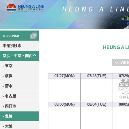
e-service
本船別検索
HEUNG A LI
京浜・中京・関西
<< WEE
- 東京
- 横浜
07/27(MON)
07/28(TUE)
07/29
HEU
HAIP
- 清水
2627S
--OM
- 名古屋
KHX1
08/03(MON)
08/04(TUE)
08/05
- 四日市
- 豊橋
- 大阪