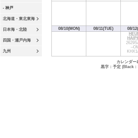
- 神戸
北海道・東北東海
08/10(MON)
08/11(TUE)
08/12
日本海・北陸
HEU
HAIP
四国・瀬戸内海
2629S
--OM
九州
KHX1
カレンダー
黒字：予定 (Black：P