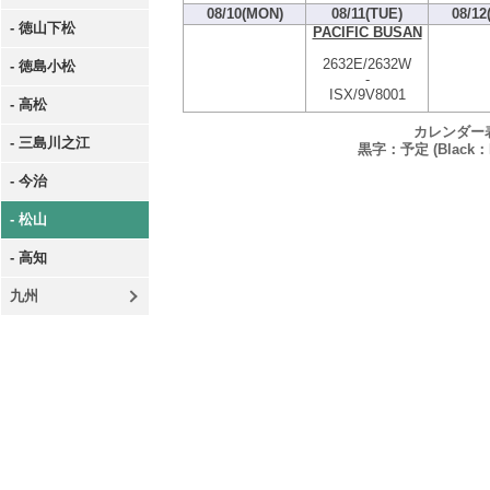
08/10(MON)
08/11(TUE)
08/12
- 徳山下松
PACIFIC BUSAN
2632E/2632W
- 徳島小松
-
ISX/9V8001
- 高松
カレンダー
- 三島川之江
黒字：予定 (Black：P
- 今治
- 松山
- 高知
九州