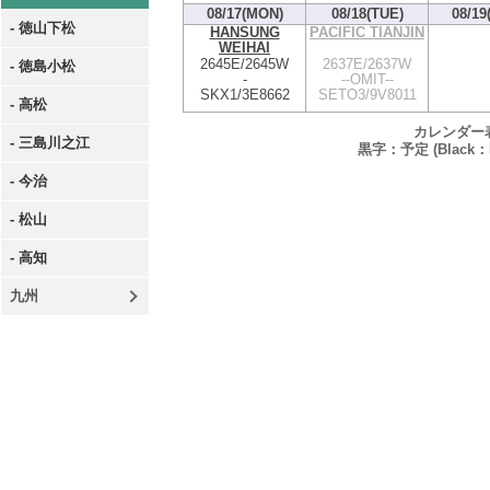
08/17(MON)
08/18(TUE)
08/19
- 徳山下松
HANSUNG
PACIFIC TIANJIN
WEIHAI
2645E/2645W
2637E/2637W
- 徳島小松
-
--OMIT--
SKX1/3E8662
SETO3/9V8011
- 高松
カレンダー
- 三島川之江
黒字：予定 (Black：P
- 今治
- 松山
- 高知
九州