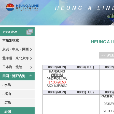
e-service
本船別検索
HEUNG A LI
京浜・中京・関西
<< WEE
北海道・東北東海
日本海・北陸
08/03(MON)
08/04(TUE)
08/05
HANSUNG
WEIHAI
四国・瀬戸内海
2642E/2642W
17:30
-
20:50
- 水島
SKX1/3E8662
08/10(MON)
08/11(TUE)
08/12
- 福山
PACIFIC
- 広島
2636E
SETO3/
- 岩国