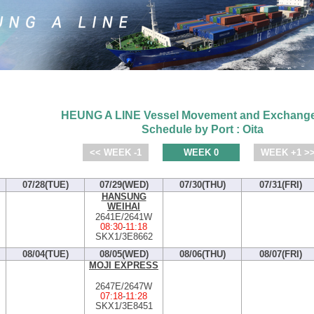
HEUNG A LINE Vessel Movement and Exchange
Schedule by Port : Oita
<< WEEK -1
WEEK 0
WEEK +1 >
07/28(TUE)
07/29(WED)
07/30(THU)
07/31(FRI)
HANSUNG
WEIHAI
2641E/2641W
08:30
-
11:18
SKX1/3E8662
08/04(TUE)
08/05(WED)
08/06(THU)
08/07(FRI)
MOJI EXPRESS
2647E/2647W
07:18
-
11:28
SKX1/3E8451