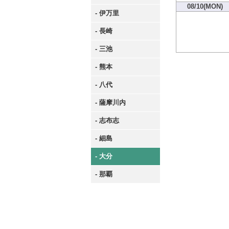
08/10(MON)
- 伊万里
- 長崎
- 三池
- 熊本
- 八代
- 薩摩川内
- 志布志
- 細島
- 大分
- 那覇