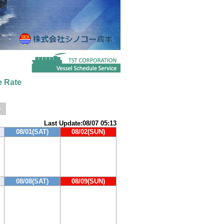
 Rate
>
Last Update:08/07 05:13
08/01(SAT)
08/02(SUN)
08/08(SAT)
08/09(SUN)