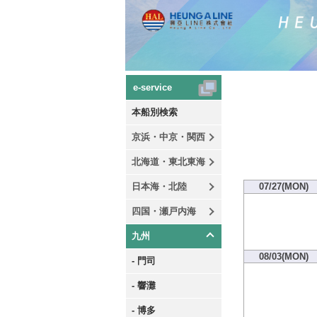
e-service
本船別検索
京浜・中京・関西
北海道・東北東海
日本海・北陸
07/27(MON)
四国・瀬戸内海
九州
08/03(MON)
- 門司
- 響灘
- 博多