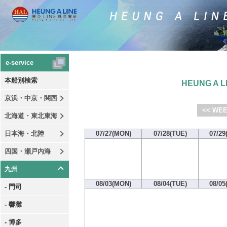
e-service
本船別検索
HEUNG A LI
京浜・中京・関西
<< WEE
北海道・東北東海
日本海・北陸
07/27(MON)
07/28(TUE)
07/29
四国・瀬戸内海
九州
08/03(MON)
08/04(TUE)
08/05
- 門司
- 響灘
- 博多