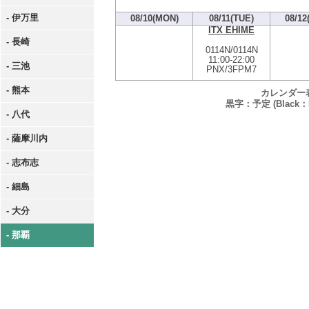
- 伊万里
08/10(MON)
08/11(TUE)
08/12
ITX EHIME
- 長崎
0114N/0114N
11:00
-
22:00
- 三池
PNX/3FPM7
- 熊本
カレンダー
黒字：予定 (Black：P
- 八代
- 薩摩川内
- 志布志
- 細島
- 大分
- 那覇