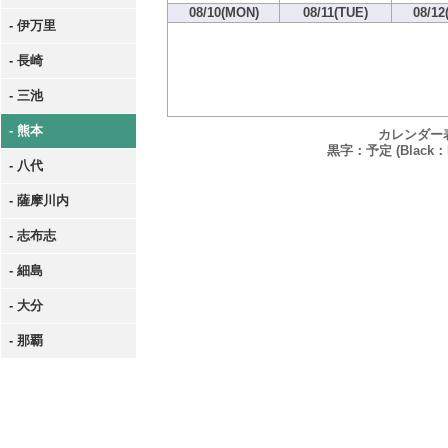
08/10(MON)
08/11(TUE)
08/12
- 伊万里
- 長崎
- 三池
- 熊本
カレンダー
黒字：予定 (Black：P
- 八代
- 薩摩川内
- 志布志
- 細島
- 大分
- 那覇