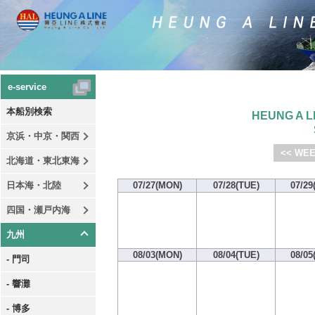
e-service
本船別検索
HEUNG A LI
京浜・中京・関西
<< WEE
北海道・東北東海
日本海・北陸
07/27(MON)
07/28(TUE)
07/29
四国・瀬戸内海
九州
08/03(MON)
08/04(TUE)
08/05
- 門司
- 響灘
- 博多