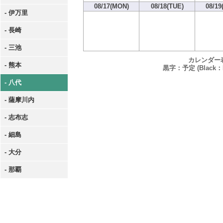
08/17(MON)
08/18(TUE)
08/19
- 伊万里
- 長崎
- 三池
カレンダー
- 熊本
黒字：予定 (Black：P
- 八代
- 薩摩川内
- 志布志
- 細島
- 大分
- 那覇