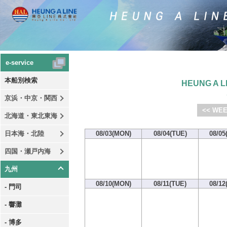
e-service
本船別検索
HEUNG A LI
京浜・中京・関西
<< WEE
北海道・東北東海
日本海・北陸
08/03(MON)
08/04(TUE)
08/05
四国・瀬戸内海
九州
08/10(MON)
08/11(TUE)
08/12
- 門司
- 響灘
- 博多