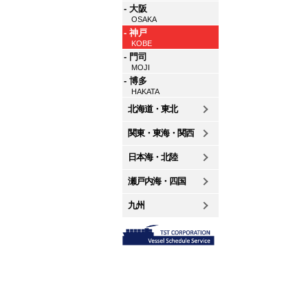
- 大阪
OSAKA
- 神戸
KOBE
- 門司
MOJI
- 博多
HAKATA
北海道・東北
関東・東海・関西
日本海・北陸
瀬戸内海・四国
九州