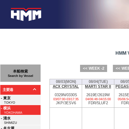
HMM V
<< WEEK -2
<< WEE
本船検索
Search by Vessel
08/03(MON)
08/04(TUE)
08/0
ACX CRYSTAL
MARTI STAR II
PEGAS
主要港
0329N/0330S
2619E/2619W
2615
- 東京
03/07:00
-
03/17:35
04/06:48
-
04/15:00
05/06:5
JKP/3ESV6
FDR/5LUF2
FDR
TOKYO
- 横浜
YOKOHAMA
- 清水
SHIMIZU
- 名古屋