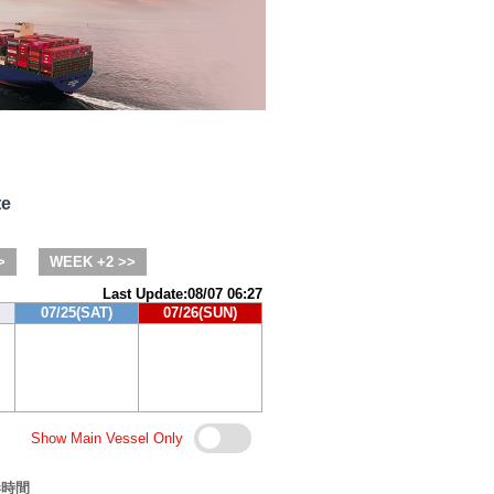
te
>
WEEK +2 >>
Last Update:08/07 06:27
07/25(SAT)
07/26(SUN)
Show Main Vessel Only
港時間