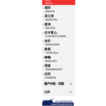
AKITA
- 酒田
SAKATA
- 直江津
NAOETSU
- 新潟
NIIGATA
- 伏木富山
FUSHIKITOYAMA
- 金沢
KANAZAWA
- 敦賀
TSURUGA
- 舞鶴
MAIZURU
- 境港
SAKAIMINATO
- 浜田
HAMADA
瀬戸内海・四国
九州