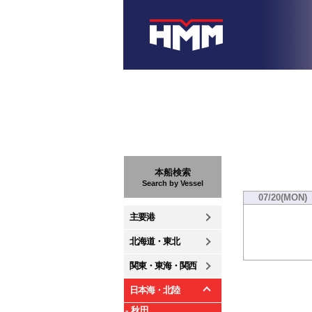
本船検索
Search by Vessel
07/20(MON)
主要港
北海道・東北
関東・東海・関西
日本海・北陸
- 秋田