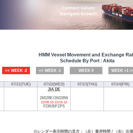
HMM Vessel Movement and Exchange Ra
Schedule By Port : Akita
<< WEEK -2
<< WEEK -1
WEEK 0
WEEK +1 >
07/21(TUE)
07/22(WED)
07/23(THU)
07/24(FRI)
JIA DE
26028E/26028W
22/08:10
-
22/16:10
FDR/BPZP5
カレンダー表示時間の見方：（左）着岸時間 / （右）出