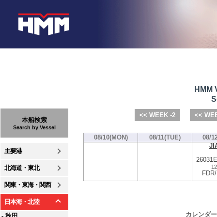
HMM V
S
<< WEEK -2
<< WEE
本船検索
Search by Vessel
08/10(MON)
08/11(TUE)
08/1
JI
主要港
26031
12
北海道・東北
FDR
関東・東海・関西
日本海・北陸
カレンダー
- 秋田