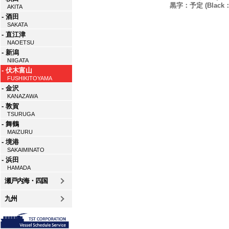
黒字：予定 (Black：P
AKITA
- 酒田
SAKATA
- 直江津
NAOETSU
- 新潟
NIIGATA
- 伏木富山
FUSHIKITOYAMA
- 金沢
KANAZAWA
- 敦賀
TSURUGA
- 舞鶴
MAIZURU
- 境港
SAKAIMINATO
- 浜田
HAMADA
瀬戸内海・四国
九州