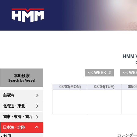
HMM V
<< WEEK -2
<< WEE
本船検索
Search by Vessel
08/03(MON)
08/04(TUE)
08/0
主要港
北海道・東北
関東・東海・関西
日本海・北陸
カレンダー
- 秋田