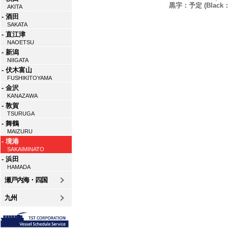
黒字：予定 (Black：P
AKITA
- 酒田
SAKATA
- 直江津
NAOETSU
- 新潟
NIIGATA
- 伏木富山
FUSHIKITOYAMA
- 金沢
KANAZAWA
- 敦賀
TSURUGA
- 舞鶴
MAIZURU
- 境港
SAKAIMINATO
- 浜田
HAMADA
瀬戸内海・四国
九州