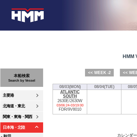
HMM V
<< WEEK -2
<< WEE
本船検索
Search by Vessel
08/03(MON)
08/04(TUE)
08/0
ATLANTIC
主要港
SOUTH
2630E/2630W
03/06:24
-
03/19:00
北海道・東北
FDR/9V8010
関東・東海・関西
日本海・北陸
カレンダー
- 秋田