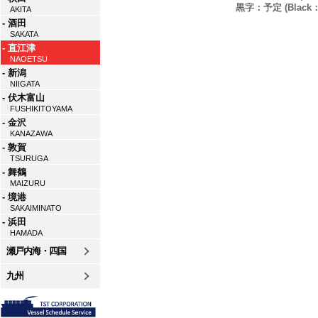
黒字：予定 (Black：P
AKITA
- 酒田
SAKATA
- 直江津
NAOETSU
- 新潟
NIIGATA
- 伏木富山
FUSHIKITOYAMA
- 金沢
KANAZAWA
- 敦賀
TSURUGA
- 舞鶴
MAIZURU
- 境港
SAKAIMINATO
- 浜田
HAMADA
瀬戸内海・四国
九州