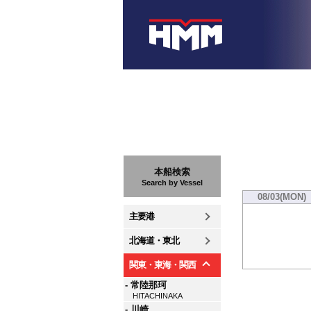
本船検索
Search by Vessel
08/03(MON)
主要港
北海道・東北
関東・東海・関西
- 常陸那珂
HITACHINAKA
- 川崎