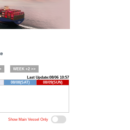
te
>
WEEK +2 >>
Last Update:08/06 10:57
08/08(SAT)
08/09(SUN)
Show Main Vessel Only