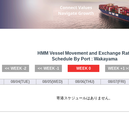
HMM Vessel Movement and Exchange Ra
Schedule By Port : Wakayama
<< WEEK -2
<< WEEK -1
WEEK 0
WEEK +1 >
08/04(TUE)
08/05(WED)
08/06(THU)
08/07(FRI)
寄港スケジュールはありません。