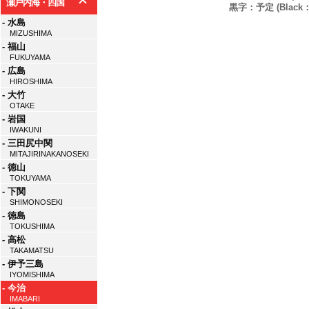
瀬戸内海・四国
黒字：予定 (Black：P
- 水島
MIZUSHIMA
- 福山
FUKUYAMA
- 広島
HIROSHIMA
- 大竹
OTAKE
- 岩国
IWAKUNI
- 三田尻中関
MITAJIRINAKANOSEKI
- 徳山
TOKUYAMA
- 下関
SHIMONOSEKI
- 徳島
TOKUSHIMA
- 高松
TAKAMATSU
- 伊予三島
IYOMISHIMA
- 今治
IMABARI