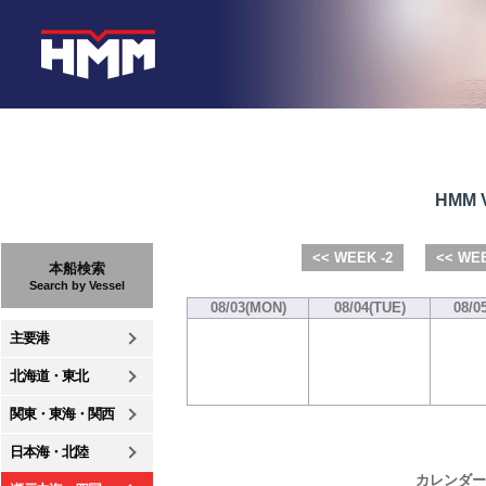
HMM V
<< WEEK -2
<< WEE
本船検索
Search by Vessel
08/03(MON)
08/04(TUE)
08/0
主要港
北海道・東北
関東・東海・関西
日本海・北陸
カレンダー