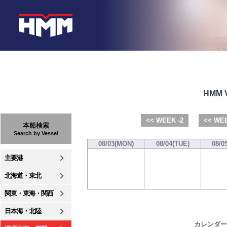
HMM V
<< WEEK -2
<< WEE
本船検索
Search by Vessel
08/03(MON)
08/04(TUE)
08/0
主要港
北海道・東北
関東・東海・関西
日本海・北陸
カレンダー