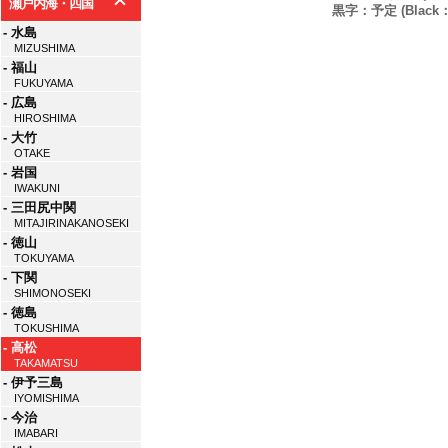
瀬戸内海・四国
黒字：予定 (Black：P
- 水島
MIZUSHIMA
- 福山
FUKUYAMA
- 広島
HIROSHIMA
- 大竹
OTAKE
- 岩国
IWAKUNI
- 三田尻中関
MITAJIRINAKANOSEKI
- 徳山
TOKUYAMA
- 下関
SHIMONOSEKI
- 徳島
TOKUSHIMA
- 高松
TAKAMATSU
- 伊予三島
IYOMISHIMA
- 今治
IMABARI