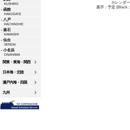
カレンダー
KUSHIRO
黒字：予定 (Black：P
- 函館
HAKODATE
- 八戸
HACHINOHE
- 釜石
KAMAISHI
- 仙台
SENDAI
- 小名浜
ONAHAMA
関東・東海・関西
日本海・北陸
瀬戸内海・四国
九州