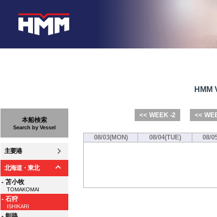
HMM V
<< WEEK -2
<< WEE
本船検索
Search by Vessel
08/03(MON)
08/04(TUE)
08/0
主要港
北海道・東北
- 苫小牧
TOMAKOMAI
- 石狩
ISHIKARI
- 釧路