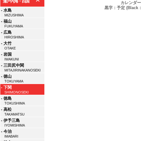
瀬戸内海・四国
カレンダー
黒字：予定 (Black：P
- 水島
MIZUSHIMA
- 福山
FUKUYAMA
- 広島
HIROSHIMA
- 大竹
OTAKE
- 岩国
IWAKUNI
- 三田尻中関
MITAJIRINAKANOSEKI
- 徳山
TOKUYAMA
- 下関
SHIMONOSEKI
- 徳島
TOKUSHIMA
- 高松
TAKAMATSU
- 伊予三島
IYOMISHIMA
- 今治
IMABARI