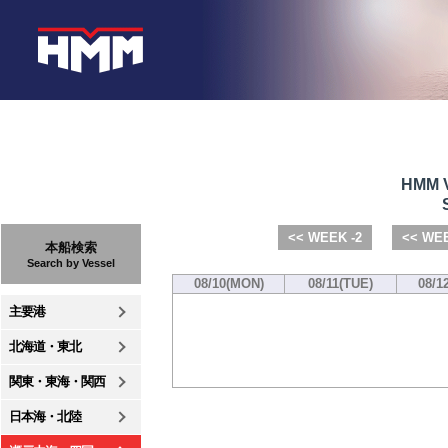
HMM V
<< WEEK -2
<< WEE
本船検索
Search by Vessel
08/10(MON)
08/11(TUE)
08/1
主要港
北海道・東北
関東・東海・関西
日本海・北陸