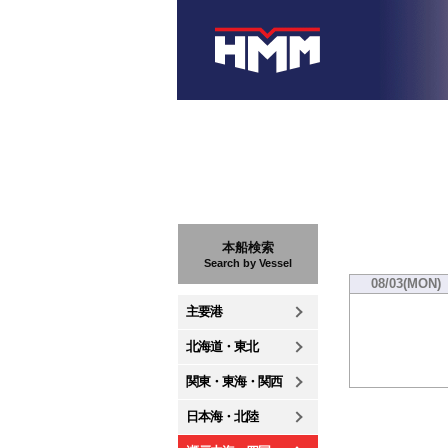
本船検索
Search by Vessel
08/03(MON)
主要港
北海道・東北
関東・東海・関西
日本海・北陸