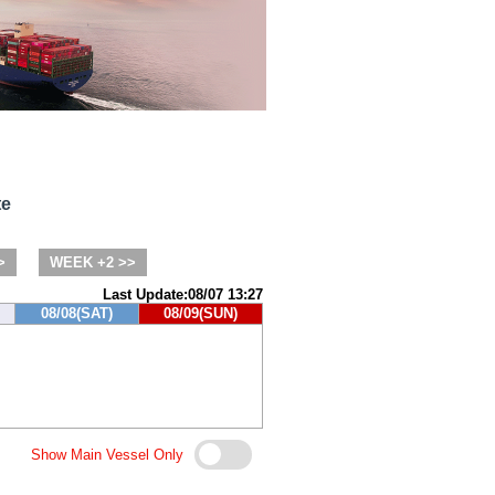
te
>
WEEK +2 >>
Last Update:08/07 13:27
08/08(SAT)
08/09(SUN)
Show Main Vessel Only