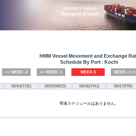
HMM Vessel Movement and Exchange Ra
Schedule By Port : Kochi
<< WEEK -2
<< WEEK -1
WEEK 0
WEEK +1 >
08/04(TUE)
08/05(WED)
08/06(THU)
08/07(FRI)
寄港スケジュールはありません。