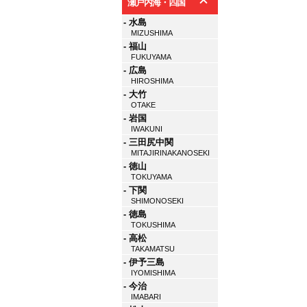
瀬戸内海・四国
- 水島
MIZUSHIMA
- 福山
FUKUYAMA
- 広島
HIROSHIMA
- 大竹
OTAKE
- 岩国
IWAKUNI
- 三田尻中関
MITAJIRINAKANOSEKI
- 徳山
TOKUYAMA
- 下関
SHIMONOSEKI
- 徳島
TOKUSHIMA
- 高松
TAKAMATSU
- 伊予三島
IYOMISHIMA
- 今治
IMABARI