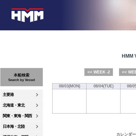
HMM V
<< WEEK -2
<< WEE
本船検索
Search by Vessel
08/03(MON)
08/04(TUE)
08/0
主要港
北海道・東北
関東・東海・関西
日本海・北陸
カレンダー