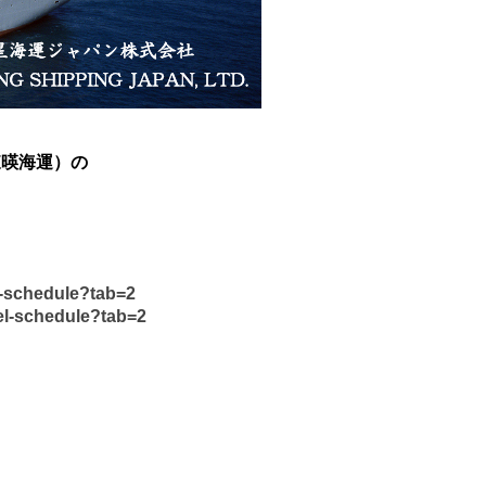
（東暎海運）の
l-schedule?tab=2
el-schedule?tab=2