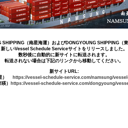
G SHIPPING（南星海運）およびDONGYOUNG SHIPPING
新しいVessel Schedule Serviceサイトをリリースしました。
数秒後に自動的に新サイトに転送されます。
転送されない場合は下記のリンクから移動してください。
新サイトURL:
南星）
https://vessel-schedule-service.com/namsung/vesse
東暎）
https://vessel-schedule-service.com/dongyoung/vess