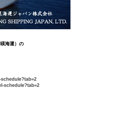
（東暎海運）の
l-schedule?tab=2
el-schedule?tab=2