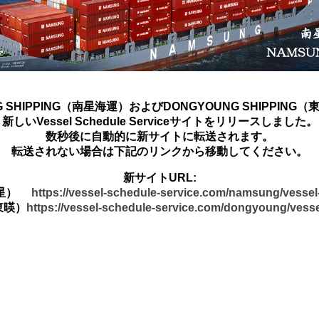
G SHIPPING（南星海運）およびDONGYOUNG SHIPPING
新しいVessel Schedule Serviceサイトをリリースしました。
数秒後に自動的に新サイトに転送されます。
転送されない場合は下記のリンクから移動してください。
新サイトURL:
南星）
https://vessel-schedule-service.com/namsung/vesse
東暎）
https://vessel-schedule-service.com/dongyoung/vess