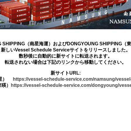
G SHIPPING（南星海運）およびDONGYOUNG SHIPPING
新しいVessel Schedule Serviceサイトをリリースしました。
数秒後に自動的に新サイトに転送されます。
転送されない場合は下記のリンクから移動してください。
新サイトURL:
南星）
https://vessel-schedule-service.com/namsung/vesse
東暎）
https://vessel-schedule-service.com/dongyoung/vess