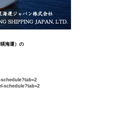
（東暎海運）の
l-schedule?tab=2
el-schedule?tab=2