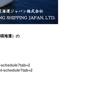
（東暎海運）の
l-schedule?tab=2
el-schedule?tab=2