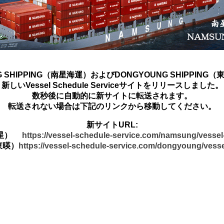
G SHIPPING（南星海運）およびDONGYOUNG SHIPPING
新しいVessel Schedule Serviceサイトをリリースしました。
数秒後に自動的に新サイトに転送されます。
転送されない場合は下記のリンクから移動してください。
新サイトURL:
南星）
https://vessel-schedule-service.com/namsung/vesse
東暎）
https://vessel-schedule-service.com/dongyoung/vess